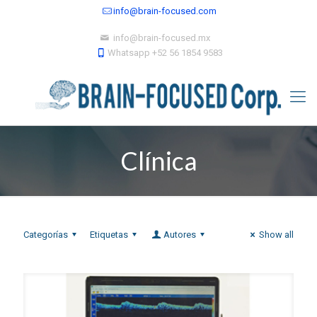
info@brain-focused.com
info@brain-focused.mx
Whatsapp +52 56 1854 9583
Clínica
Categorías
Etiquetas
Autores
Show all