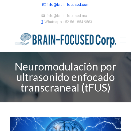
info@brain-focused.com
info@brain-focused.mx
Whatsapp +52 56 1854 9583
Neuromodulación por
ultrasonido enfocado
transcraneal (tFUS)